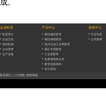
成。
走进欧亚
产品中心
新闻中心
欧亚简介
钢丝编织胶管
行业动态
企业文化
钢丝缠绕胶管
公司新闻
组织机构
海洋石油工业用胶管
企业荣誉
煤矿专用胶管
生产设备
工业类胶管
热塑增强复合管
胶管连接系列
其它系列
联系我们
|
人才招聘
|
销售网络