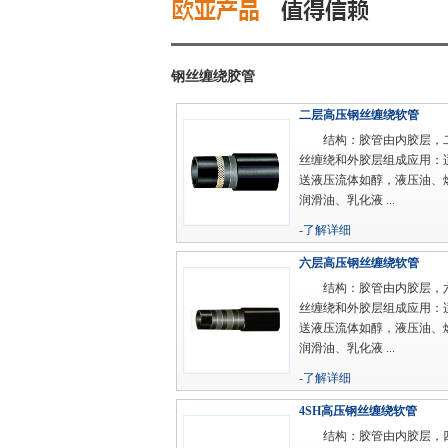
钢丝缠绕胶管
二层高压钢丝缠绕软管
结构：胶管由内胶层，
丝缠绕和外胶层组成应用：
送液压流体如醇，液压油、
润滑油、乳化液 ...
-了解详细
六层高压钢丝缠绕软管
结构：胶管由内胶层，
丝缠绕和外胶层组成应用：
送液压流体如醇，液压油、
润滑油、乳化液 ...
-了解详细
4SH高压钢丝缠绕软管
结构：胶管由内胶层，