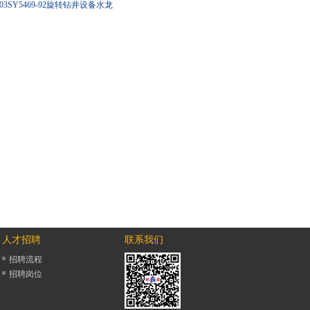
03SY5469-92旋转钻井设备水龙
人才招聘
联系我们
招聘流程
招聘岗位