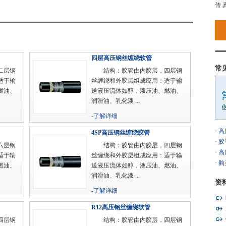
传 真
四层高压钢丝缠绕软管
常
二层钢
结构：胶管由内胶层，四层钢
适于输
丝缠绕和外胶层组成应用：适于输
燃油、
送液压流体如醇，液压油、燃油、
润滑油、乳化液 ...
-了解详细
· 
4SP高压钢丝缠绕胶管
· 
六层钢
结构：胶管由内胶层，四层钢
· 
适于输
丝缠绕和外胶层组成应用：适于输
· 
燃油、
送液压流体如醇，液压油、燃油、
润滑油、乳化液 ...
资
-了解详细
R12高压钢丝缠绕软管
四层钢
结构：胶管由内胶层，四层钢