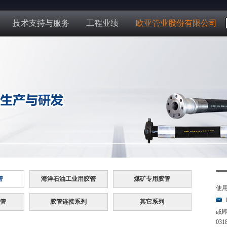
技术支持与服务
工程业绩
欧亚管业股份有限公司
管
海洋石油工业用胶管
煤矿专用胶管
使
管
胶管连接系列
其它系列
或
031