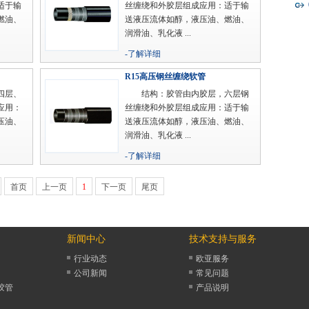
适于输
丝缠绕和外胶层组成应用：适于输
燃油、
送液压流体如醇，液压油、燃油、
润滑油、乳化液 ...
-了解详细
R15高压钢丝缠绕软管
四层、
结构：胶管由内胶层，六层钢
应用：
丝缠绕和外胶层组成应用：适于输
压油、
送液压流体如醇，液压油、燃油、
润滑油、乳化液 ...
-了解详细
首页
上一页
1
下一页
尾页
新闻中心
技术支持与服务
行业动态
欧亚服务
公司新闻
常见问题
胶管
产品说明