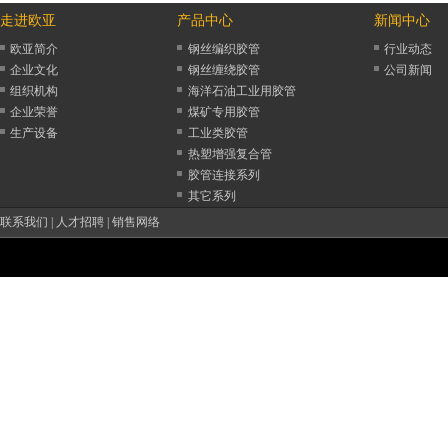
走进欧亚
产品中心
新闻中心
欧亚简介
钢丝编织胶管
行业动态
企业文化
钢丝缠绕胶管
公司新闻
组织机构
海洋石油工业用胶管
企业荣誉
煤矿专用胶管
生产设备
工业类胶管
热塑增强复合管
胶管连接系列
其它系列
联系我们
|
人才招聘
|
销售网络