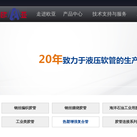
走进欧亚
产品中心
技术支持与服务
钢丝编织胶管
钢丝缠绕胶管
海洋石油工业用
工业类胶管
热塑增强复合管
胶管连接系